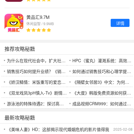
黄品汇9.7M
详情
休闲益智 / 9.9MB
推荐攻略秘籍
为什么在现代社会中，扩大社交圈子至关重要？你真的了解如何平衡社交与个人生活吗？
HPC（蜜丸）灌溉系统：高效节水、智能化精准灌溉助力现代农业
销售技巧如何提升业绩？《销售的销售秘密3hd中字》解密客户需求与销售心理
如何通过销售技巧和心理学提高成交率？从《销售的销售秘密3HD中字》学到的实用方法
《娇汉糙情：米饭重写的爱恋故事》——究竟如何将娇荷与糙汉的爱情写得如诗如画？
《隔壁女邻居3》中文：为何该影片能引发观众深刻思考与情感共鸣？
《双龙戏凤3pH慎入-Tv》剧情复杂，是否值得观众一看？适合哪些类型的观众观看？
《大度》韩版免费资源如何获取？深度解析免费观看的优势与挑战
游泳池的特殊待遇2：探讨高端泳池服务与设施的优势与发展趋势
成品视频CRM999：如何通过数字化管理提升视频制作效率？
最新攻略秘籍
《美味人妻》HD：这部揭示现代婚姻危机的影片值得我
2025-02-08