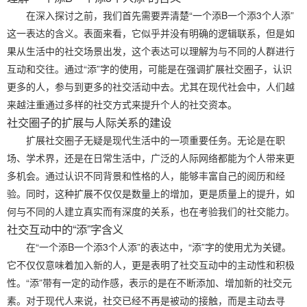
在深入探讨之前，我们首先需要弄清楚“一个添B一个添3个人添”
这一表达的含义。表面来看，它似乎并没有明确的逻辑联系，但是如
果从生活中的社交场景出发，这个表达可以理解为与不同的人群进行
互动和交往。通过“添”字的使用，可能是在强调扩展社交圈子，认识
更多的人，参与到更多的社交活动中去。尤其在现代社会中，人们越
来越注重通过多样的社交方式来提升个人的社交资本。
社交圈子的扩展与人际关系的建设
扩展社交圈子无疑是现代生活中的一项重要任务。无论是在职
场、学术界，还是在日常生活中，广泛的人际网络都能为个人带来更
多机会。通过认识不同背景和性格的人，能够丰富自己的阅历和经
验。同时，这种扩展不仅仅是数量上的增加，更是质量上的提升，如
何与不同的人建立真实而有深度的关系，也在考验我们的社交能力。
社交互动中的“添”字含义
在“一个添B一个添3个人添”的表达中，“添”字的使用尤为关键。
它不仅仅意味着加入新的人，更是表明了社交互动中的主动性和积极
性。“添”带有一定的动作感，表示的是在不断添加、增加新的社交元
素。对于现代人来说，社交已经不再是被动的接触，而是主动去寻