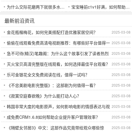
为什么交际花磨两下就很多水？揭秘背后的生理与心理原因
宝宝睡前c1v1好满，如何帮助宝宝快速入睡？
最新前沿资讯
金花瓶楷梅花，如何完美搭配打造优雅家居空间？
2025-03-08
偷偷在线观看免费高清电视剧推荐：有哪些好平台值得一
2025-03-08
急不可待(糙汉)笔趣阁：为什么这个故事引发了读者热烈
2025-03-08
试？
灭火宝贝高清完整版在线观看，如何选择最佳平台观看？
2025-03-08
追捧？
乐可金银花全文免费阅读在线，值得一试吗？
2025-03-08
《不忠美剧电影完整版》：这部剧为何值得一看？
2025-03-08
《寂寞空庭春欲晚》为什么能打动人心？
2025-03-08
韩国非常大度的电影原声，如何影响电影的情感表达与观
2025-03-08
成免费CRM1.6.8如何帮助企业提升客户管理效率？
2025-03-08
众体验？
《隔壁女邻居3》中文：这部作品究竟带给观众哪些惊
2025-03-08