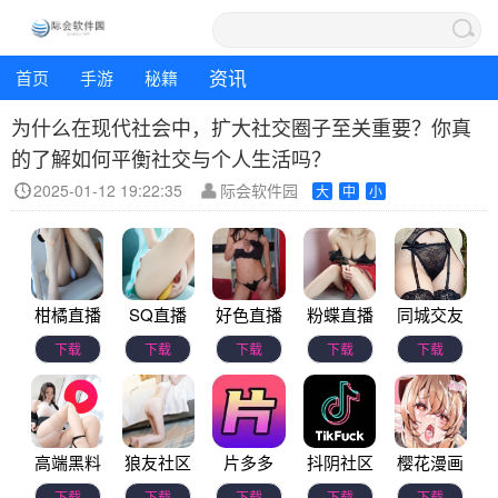
资讯
首页
手游
秘籍
为什么在现代社会中，扩大社交圈子至关重要？你真
的了解如何平衡社交与个人生活吗？
2025-01-12 19:22:35
际会软件园
大
中
小
柑橘直播
SQ直播
好色直播
粉蝶直播
同城交友
下载
下载
下载
下载
下载
高端黑料
狼友社区
片多多
抖阴社区
樱花漫画
下载
下载
下载
下载
下载