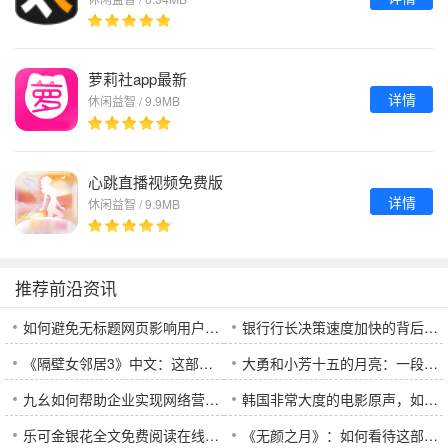
萝莉社app最新
详情
休闲益智 / 9.9MB
心跳直播视频免费版
详情
休闲益智 / 9.9MB
推荐前沿资讯
如何避免无标题网页影响用户体验和SEO效果：解决无标题网页问题的有效方法
银行行长决策速度加快的背后：如何快速应对金融行业的变革与挑战？
《隔壁女邻居3》中文：这部作品究竟带给观众哪些惊喜？
大勇和小芳十五的月亮：一段月光下的纯真爱情故事
九幺如何帮助企业实现网络营销目标？
韩国非常大度的电影原声，如何影响电影的情感表达与观众体验？
乐可金银花全文免费阅读在线，值得一试吗？
《无颜之月》：如何看待这部揭示人性阴暗面的悬疑作品？