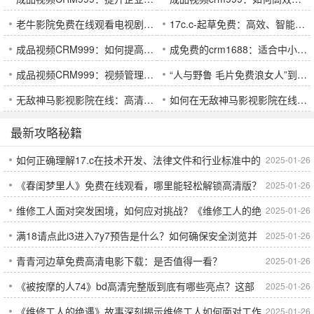
老牛影院免费在线观看电视剧的优点：省钱又方便，高清不卡顿，快速更新满足追剧需求
17c.c-起草免费：高效、智能的文书起草工具，助你轻松生成专业文件
成品视频CRM999：如何提高视频制作效率并优化客户营销策略？
成免费的crm1688：适合中小企业使用的免费客户管理系统，提升运营效率，降低成本
成品视频CRM999：视频管理与客户关系优化的新趋势，助力企业精准营销
“人与野鲁 毛片免费浪女人”到底代表了什么？为何会引发如此多的讨论与争议？
无敌神马影视影院在线：高清资源丰富，提供流畅的观影体验和快速更新
如何在无敌神马影视影院在线观看高清电影并享受无广告流畅体验：新手必看指南
最新攻略秘籍
如何正确理解17.c在技术开发、法律文件和行业标准中的
2025-01-26
《春闺梦里人》免费在线观看，哪里能轻松解锁高清版？
2025-01-26
作用？
维修工人面对突发困境，如何应对挑战？《维修工人的绝
2025-01-26
满18请点此i3进入7y7预告是什么？如何确保安全浏览并
2025-01-26
遇》带你了解背后的故事
青青河边草免费高清电影下载：是否值得一看？
2025-01-26
避免网络风险？
《被按摩的人74》bd高清完整版到底有哪些亮点？这部
2025-01-26
《维修工人的绝遇》故事深刻揭示维修工人如何面对工作
2025-01-26
影片为何如此受欢迎？