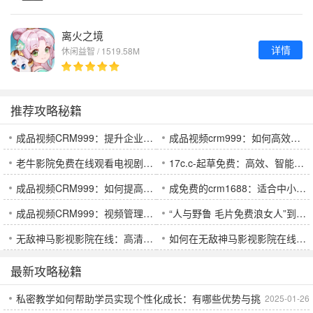
离火之境
详情
休闲益智 / 1519.58M
推荐攻略秘籍
成品视频CRM999：提升企业视频营销效果的利器，助力精准客户管理与互动
成品视频crm999：如何高效利用成品视频提升短视频营销效果
老牛影院免费在线观看电视剧的优点：省钱又方便，高清不卡顿，快速更新满足追剧需求
17c.c-起草免费：高效、智能的文书起草工具，助你轻松生成专业文件
成品视频CRM999：如何提高视频制作效率并优化客户营销策略？
成免费的crm1688：适合中小企业使用的免费客户管理系统，提升运营效率，降低成本
成品视频CRM999：视频管理与客户关系优化的新趋势，助力企业精准营销
“人与野鲁 毛片免费浪女人”到底代表了什么？为何会引发如此多的讨论与争议？
无敌神马影视影院在线：高清资源丰富，提供流畅的观影体验和快速更新
如何在无敌神马影视影院在线观看高清电影并享受无广告流畅体验：新手必看指南
最新攻略秘籍
私密教学如何帮助学员实现个性化成长：有哪些优势与挑
2025-01-26